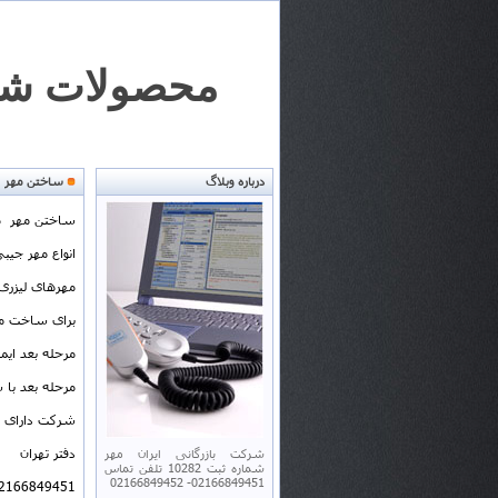
محصولات شرک
درباره وبلاگ
ساختن مهر
ساختن مهر مه
انواع مهر جی
مهرهای لیزری
برای ساخت مهر
مرحله بعد ایم
مرحله بعد با
شرکت دارای 
دفتر تهران
شرکت بازرگانی ایران مهر
شماره ثبت 10282 تلفن تماس
02166849451- 02166849452
2166849451