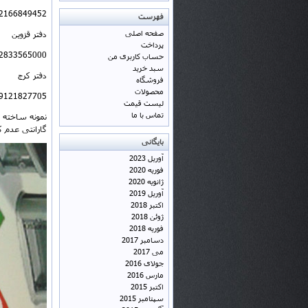
2166849452
فهرست
صفحه اصلی
دفتر قزوین
پرداخت
2833565000
حساب کاربری من
سبد خرید
دفتر کرج
فروشگاه
محصولات
9121827705
لیست قیمت
تماس با ما
نمونه ساخته ش
گارانتی عدم کیف
بایگانی
آوریل 2023
فوریه 2020
ژانویه 2020
آوریل 2019
اکتبر 2018
ژوئن 2018
فوریه 2018
دسامبر 2017
می 2017
جولای 2016
مارس 2016
اکتبر 2015
سپتامبر 2015